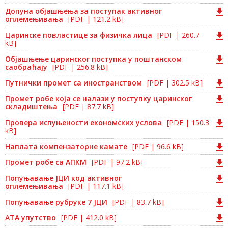
Допуна објашњења за поступак активног
оплемењивања
[PDF | 121.2 kB]
Царинске повластице за физичка лица
[PDF | 260.7
kB]
Објашњење царинског поступка у поштанском
саобраћају
[PDF | 256.8 kB]
Путнички промет са иностранством
[PDF | 302.5 kB]
Промет робе која се налази у поступку царинског
складиштења
[PDF | 87.7 kB]
Провера испуњености економских услова
[PDF | 150.3
kB]
Наплата компензаторне камате
[PDF | 96.6 kB]
Промет робе са АПКМ
[PDF | 97.2 kB]
Попуњавање ЈЦИ код активног
оплемењивања
[PDF | 117.1 kB]
Попуњавање рубруке 7 ЈЦИ
[PDF | 83.7 kB]
АТА упутство
[PDF | 412.0 kB]