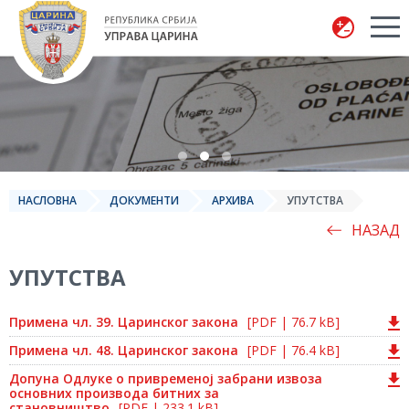
Управа царина
НАСЛОВНА
ДОКУМЕНТИ
АРХИВА
УПУТСТВА
НАЗАД
УПУТСТВА
Примена чл. 39. Царинског закона
[PDF | 76.7 kB]
Примена чл. 48. Царинског закона
[PDF | 76.4 kB]
Допуна Одлуке о привременој забрани извоза
основних производа битних за
становништво
[PDF | 233.1 kB]