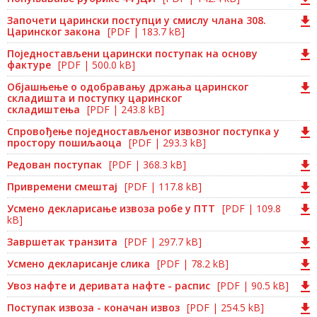
Започети царински поступци у смислу члана 308.
Царинског закона
[PDF | 183.7 kB]
Поједностављени царински поступак на основу
фактуре
[PDF | 500.0 kB]
Објашњење о одобравању држања царинског
складишта и поступку царинског
складиштења
[PDF | 243.8 kB]
Спровођење поједностављеног извозног поступка у
простору пошиљаоца
[PDF | 293.3 kB]
Редован поступак
[PDF | 368.3 kB]
Привремени смештај
[PDF | 117.8 kB]
Усмено декларисање извоза робе у ПТТ
[PDF | 109.8
kB]
Завршетак транзита
[PDF | 297.7 kB]
Усмено декларисанје слика
[PDF | 78.2 kB]
Увоз нафте и деривата нафте - распис
[PDF | 90.5 kB]
Поступак извоза - коначан извоз
[PDF | 254.5 kB]