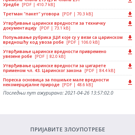
Уредбе
[PDF | 410.7 kB]
Третман "пакет" уговора
[PDF | 70.3 kB]
Утврђивање царинске вредности за техничку
документацију
[PDF | 73.1 kB]
Попуњавање рубрика ЈЦИ које су у вези са царинском
вредношћу код увоза робе
[PDF | 106.0 kB]
Утврђивање царинске вредности привремено
увезене робе
[PDF | 82.0 kB]
Утврђивање царинске вредности за цигарете
применом чл. 43. Царинског закона
[PDF | 84.4 kB]
Пореска основица за пошиљке мале вредности
некомерцијалне природе
[PDF | 48.6 kB]
Последњи пут ажурирано:
2021-04-26 13:57:02.0
ПРИЈАВИТЕ ЗЛОУПОТРЕБЕ