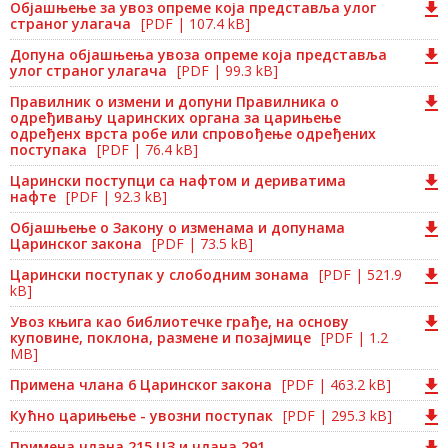
Објашњење за увоз опреме која представља улог
страног улагача
[PDF | 107.4 kB]
Допуна објашњења увоза опреме која представља
улог страног улагача
[PDF | 99.3 kB]
Правилник о измени и допуни Правилника о
одређивању царинских органа за царињење
одређенх врста робе или спровођење одређених
поступака
[PDF | 76.4 kB]
Царински поступци са нафтом и дериватима
нафте
[PDF | 92.3 kB]
Објашњење о Закону о изменама и допунама
Царинског закона
[PDF | 73.5 kB]
Царински поступак у слободним зонама
[PDF | 521.9
kB]
Увоз књига као библиотечке грађе, на основу
куповине, поклона, размене и позајмице
[PDF | 1.2
MB]
Примена члана 6 Царинског закона
[PDF | 463.2 kB]
Кућно царињење - увозни поступак
[PDF | 295.3 kB]
Примена члана 215 ЦЗ и члана 291