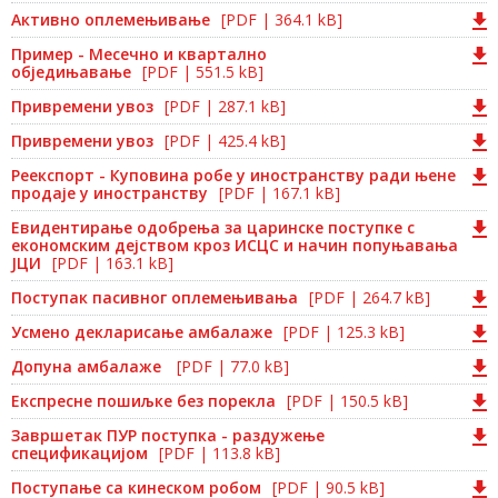
Активно оплемењивање
[PDF | 364.1 kB]
Пример - Месечно и квартално
обједињавање
[PDF | 551.5 kB]
Привремени увоз
[PDF | 287.1 kB]
Привремени увоз
[PDF | 425.4 kB]
Реекспорт - Куповина робе у иностранству ради њене
продаје у иностранству
[PDF | 167.1 kB]
Евидентирање одобрења за царинске поступке с
економским дејством кроз ИСЦС и начин попуњавања
ЈЦИ
[PDF | 163.1 kB]
Поступак пасивног оплемењивања
[PDF | 264.7 kB]
Усмено декларисање амбалаже
[PDF | 125.3 kB]
Допуна амбалаже
[PDF | 77.0 kB]
Експресне пошиљке без порекла
[PDF | 150.5 kB]
Завршетак ПУР поступка - раздужење
спецификацијом
[PDF | 113.8 kB]
Поступање са кинеском робом
[PDF | 90.5 kB]