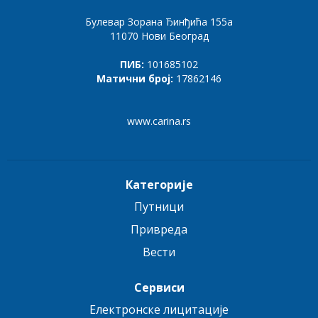
Булевар Зорана Ђинђића 155а
11070 Нови Београд
ПИБ:
101685102
Матични број:
17862146
www.carina.rs
Категорије
Путници
Привреда
Вести
Сервиси
Електронске лицитације