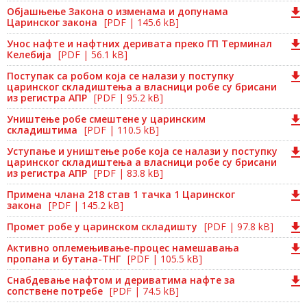
Објашњење Закона о изменама и допунама
Царинског закона
[PDF | 145.6 kB]
Унос нафте и нафтних деривата преко ГП Терминал
Келебија
[PDF | 56.1 kB]
Поступак са робом која се налази у поступку
царинског складиштења а власници робе су брисани
из регистра АПР
[PDF | 95.2 kB]
Уништење робе смештене у царинским
складиштима
[PDF | 110.5 kB]
Уступање и уништење робе која се налази у поступку
царинског складиштења а власници робе су брисани
из регистра АПР
[PDF | 83.8 kB]
Примена члана 218 став 1 тачка 1 Царинског
закона
[PDF | 145.2 kB]
Промет робе у царинском складишту
[PDF | 97.8 kB]
Активно оплемењивање-процес намешавања
пропана и бутана-ТНГ
[PDF | 105.5 kB]
Снабдевање нафтом и дериватима нафте за
сопствене потребе
[PDF | 74.5 kB]