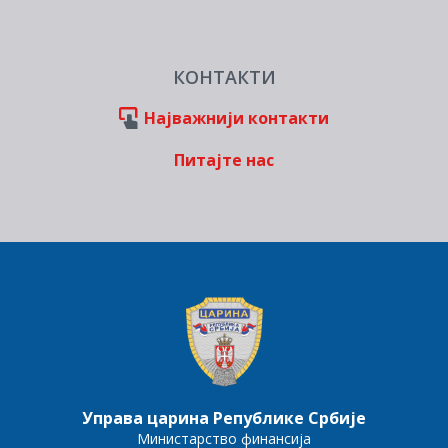
КОНТАКТИ
Најважнији контакти
Питајте нас
Управа царина Републике Србије
Министарство финансија