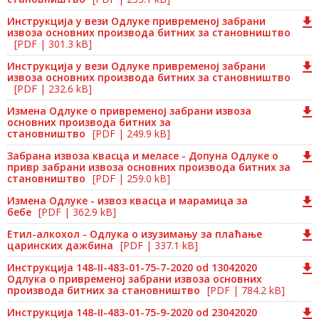
Инструкција у вези Одлуке привременој забрани
извоза основних производа битних за становништво
[PDF | 301.3 kB]
Инструкција у вези Одлуке привременој забрани
извоза основних производа битних за становништво
[PDF | 232.6 kB]
Измена Одлуке о привременој забрани извоза
основних производа битних за
становништво
[PDF | 249.9 kB]
Забрана извоза квасца и меласе - Допуна Одлуке о
привр забрани извоза основних производа битних за
становништво
[PDF | 259.0 kB]
Измена Одлуке - извоз квасца и марамица за
бебе
[PDF | 362.9 kB]
Етил-алкохол - Одлука о изузимању за плаћање
царинских дажбина
[PDF | 337.1 kB]
Инструкција 148-II-483-01-75-7-2020 od 13042020
Одлука о привременој забрани извоза основних
производа битних за становништво
[PDF | 784.2 kB]
Инструкција 148-II-483-01-75-9-2020 od 23042020