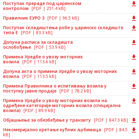
Поступак прераде под царинском
контролом
[PDF | 251.4 kB]
Правилник ЕУРО 3
[PDF | 96.5 kB]
Поступак складиштења робе у царинско складиште
типа Е
[PDF | 83.3 kB]
Допуна расписа за складишта
ослобођење
[PDF | 53.9 kB]
Примена Уредбе о увозу моторних
возила
[PDF | 113.6 kB]
Допуна акта о примени Уредбе о увозу моторних
возила
[PDF | 113.5 kB]
Примена Правилника о испитивању возила у
поступку јавне продаје
[PDF | 78.2 kB]
Примена Уредбе о увозу моторних возила на
одређене категорије моторних возила (специјална
возила)
[PDF | 89.9 kB]
Објашњење за обезбеђење у транзиту
[PDF | 847.3 kB]
Некомеријално кретање кућних љубимаца
[PDF | 84.5
kB]