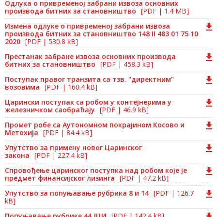
Одлука о привременој забрани извоза основних
производа битних за становништво
[PDF | 1.4 MB]
Измена одлуке о привременој забрани извоза
производа битних за становништво 148 II 483 01 75 10
2020
[PDF | 530.8 kB]
Престанак забране извоза основних производа
битних за становништво
[PDF | 458.3 kB]
Поступак правог транзита са тзв. "директним"
возовима
[PDF | 160.4 kB]
Царински поступак са робом у контејнерима у
железничком саобраћају
[PDF | 46.9 kB]
Промет робе са Аутономном покрајином Косово и
Метохија
[PDF | 84.4 kB]
Упутство за примену новог Царинског
закона
[PDF | 227.4 kB]
Спровођење царинског поступка над робом које је
предмет финансијског лизинга
[PDF | 47.2 kB]
Упутство за попуњавање рубрика 8 и 14
[PDF | 126.7
kB]
Попуњавање рубрике 44 ЈЦИ
[PDF | 142.4 kB]