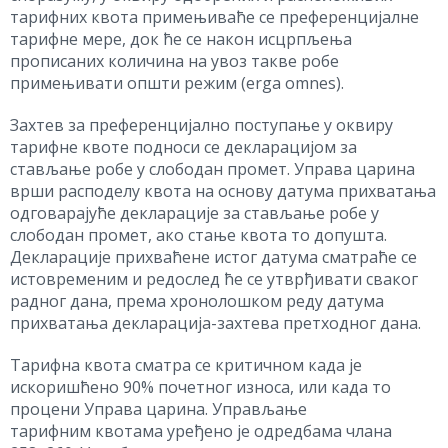
тарифних квота примењиваће се преференцијалне
тарифне мере, док ће се након исцрпљења
прописаних количина на увоз такве робе
примењивати општи режим (erga omnes).
Захтев за преференцијално поступање у оквиру
тарифне квоте подноси се декларацијом за
стављање робе у слободан промет. Управа царина
врши расподелу квота на основу датума прихватања
одговарајуће декларације за стављање робе у
слободан промет, ако стање квота то допушта.
Декларације прихваћене истог датума сматраће се
истовременим и редослед ће се утврђивати сваког
радног дана, према хронолошком реду датума
прихватања декларација-захтева претходног дана.
Тарифна квота сматра се критичном када је
искоришћено 90% почетног износа, или када то
процени Управа царина. Управљање
тарифним квотама уређено је одредбама члана