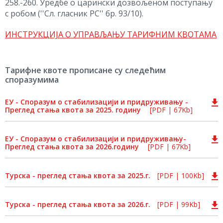
258.-260. Уредбе о царински дозвољеном поступању
с робом (''Сл. гласник РС'' бр. 93/10).
ИНСТРУКЦИЈА О УПРАВЉАЊУ ТАРИФНИМ КВОТАМА
Тарифне квоте прописане су следећим
споразумима
ЕУ - Споразум о стабилизацији и придруживању -
Преглед стања квота за 2025. годину
[PDF | 67Kb]
ЕУ - Споразум о стабилизацији и придруживању-
Преглед стања квота за 2026.годину
[PDF | 67Kb]
Турска - преглед стања квота за 2025.г.
[PDF | 100Kb]
Турска - преглед стања квота за 2026.г.
[PDF | 99Kb]