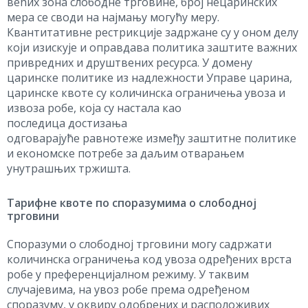
већих зона слободне трговине, број нецаринских
мера се своди на најмању могућу меру.
Квантитативне рестрикције задржане су у оном делу
који изискује и оправдава политика заштите важних
привредних и друштвених ресурса. У домену
царинске политике из надлежности Управе царина,
царинске квоте су количинска ограничења увоза и
извоза робе, која су настала као
последица достизања
одговарајуће равнотеже између заштитне политике
и економске потребе за даљим отварањем
унутрашњих тржишта.
Тарифне квоте по споразумима о слободној
трговини
Споразуми о слободној трговини могу садржати
количинска ограничења код увоза одређених врста
робе у преференцијалном режиму. У таквим
случајевима, на увоз робе према одређеном
споразуму, у оквиру одобрених и расположивих