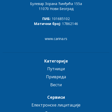
Булевар Зорана Ђинђића 155а
11070 Нови Београд
ПИБ:
101685102
Матични број:
17862146
www.carina.rs
Категорије
Путници
Привреда
Вести
Сервиси
Електронске лицитације