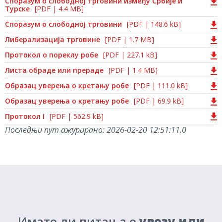
Споразум о слободној трговини између Србије и
Турске
[PDF | 4.4 MB]
Споразум о слободној трговини
[PDF | 148.6 kB]
Либерализација трговине
[PDF | 1.7 MB]
Протокол о пореклу робе
[PDF | 227.1 kB]
Листа обраде или прераде
[PDF | 1.4 MB]
Образац уверења о кретању робе
[PDF | 111.0 kB]
Образац уверења о кретању робе
[PDF | 69.9 kB]
Протокол I
[PDF | 562.9 kB]
Последњи пут ажурирано:
2026-02-20 12:51:11.0
Имате ли питања о
увозу или