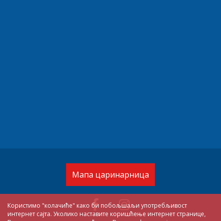
Мапа царинарница
Користимо "колачиће" како би побољшаљи употребљивост
интернет сајта. Уколико наставите коришћење интернет странице,