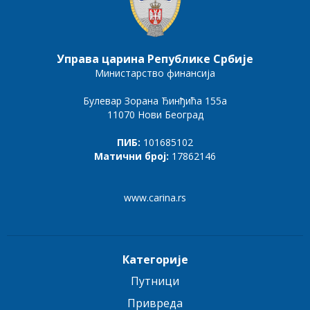
Управа царина Републике Србије
Министарство финансија
Булевар Зорана Ђинђића 155а
11070 Нови Београд
ПИБ:
101685102
Матични број:
17862146
www.carina.rs
Категорије
Путници
Привреда