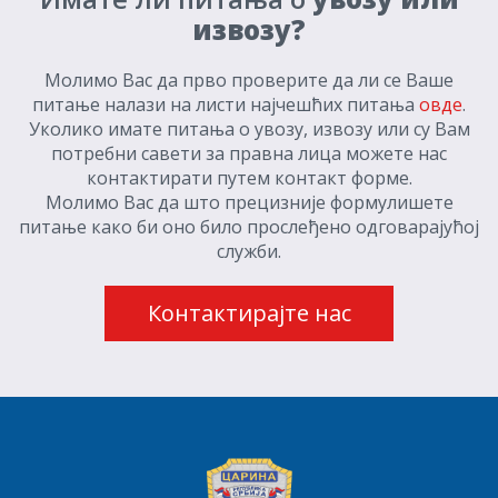
извозу?
Молимо Вас да прво проверите да ли се Ваше
питање налази на листи најчешћих питања
овде
.
Уколико имате питања о увозу, извозу или су Вам
потребни савети за правна лица можете нас
контактирати путем контакт форме.
Молимо Вас да што прецизније формулишете
питање како би оно било прослеђено одговарајућој
служби.
Контактирајте нас