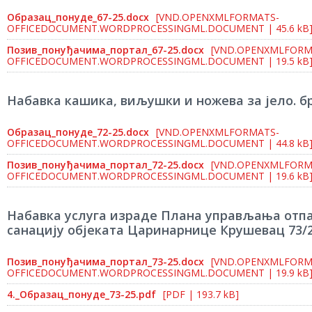
Образац_понуде_67-25.docx
[VND.OPENXMLFORMATS-
OFFICEDOCUMENT.WORDPROCESSINGML.DOCUMENT | 45.6 kB
Позив_понуђачима_портал_67-25.docx
[VND.OPENXMLFORM
OFFICEDOCUMENT.WORDPROCESSINGML.DOCUMENT | 19.5 kB
Набавка кашика, виљушки и ножева за јело. бр
Образац_понуде_72-25.docx
[VND.OPENXMLFORMATS-
OFFICEDOCUMENT.WORDPROCESSINGML.DOCUMENT | 44.8 kB
Позив_понуђачима_портал_72-25.docx
[VND.OPENXMLFORM
OFFICEDOCUMENT.WORDPROCESSINGML.DOCUMENT | 19.6 kB
Набавка услуга израде Плана управљања отп
санацију објеката Царинарнице Крушевац 73/
Позив_понуђачима_портал_73-25.docx
[VND.OPENXMLFORM
OFFICEDOCUMENT.WORDPROCESSINGML.DOCUMENT | 19.9 kB
4._Образац_понуде_73-25.pdf
[PDF | 193.7 kB]