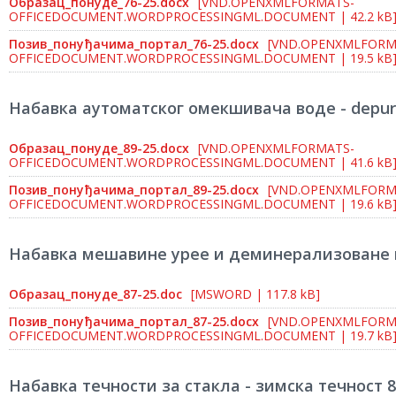
Образац_понуде_76-25.docx
[VND.OPENXMLFORMATS-
OFFICEDOCUMENT.WORDPROCESSINGML.DOCUMENT | 42.2 kB
Позив_понуђачима_портал_76-25.docx
[VND.OPENXMLFORM
OFFICEDOCUMENT.WORDPROCESSINGML.DOCUMENT | 19.5 kB
Набавка аутоматског омекшивача воде - depura
Образац_понуде_89-25.docx
[VND.OPENXMLFORMATS-
OFFICEDOCUMENT.WORDPROCESSINGML.DOCUMENT | 41.6 kB
Позив_понуђачима_портал_89-25.docx
[VND.OPENXMLFORM
OFFICEDOCUMENT.WORDPROCESSINGML.DOCUMENT | 19.6 kB
Набавка мешавине урее и деминерализоване 
Образац_понуде_87-25.doc
[MSWORD | 117.8 kB]
Позив_понуђачима_портал_87-25.docx
[VND.OPENXMLFORM
OFFICEDOCUMENT.WORDPROCESSINGML.DOCUMENT | 19.7 kB
Набавка течности за стакла - зимска течност 8