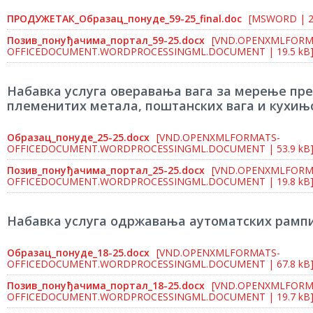
ПРОДУЖЕТАК_Образац_понуде_59-25_final.doc
[MSWORD | 2
Позив_понуђачима_портал_59-25.docx
[VND.OPENXMLFORM
OFFICEDOCUMENT.WORDPROCESSINGML.DOCUMENT | 19.5 kB
Набавка услуга оверавања вага за мерење пр
племенитих метала, поштанских вага и кухињс
Образац_понуде_25-25.docx
[VND.OPENXMLFORMATS-
OFFICEDOCUMENT.WORDPROCESSINGML.DOCUMENT | 53.9 kB
Позив_понуђачима_портал_25-25.docx
[VND.OPENXMLFORM
OFFICEDOCUMENT.WORDPROCESSINGML.DOCUMENT | 19.8 kB
Набавка услуга одржавања аутоматских рампи
Образац_понуде_18-25.docx
[VND.OPENXMLFORMATS-
OFFICEDOCUMENT.WORDPROCESSINGML.DOCUMENT | 67.8 kB
Позив_понуђачима_портал_18-25.docx
[VND.OPENXMLFORM
OFFICEDOCUMENT.WORDPROCESSINGML.DOCUMENT | 19.7 kB