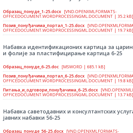
Образац_понуде_1-25.docx
[VND.OPENXMLFORMATS-
OFFICEDOCUMENT.WORDPROCESSINGML.DOCUMENT | 35.2 kB
Позив_понуђачима_портал_1-25.docx
[VND.OPENXMLFORMA
OFFICEDOCUMENT.WORDPROCESSINGML.DOCUMENT | 19.7 kB
Набавка идентификационих картица за царин
и фолије за пластифицирање картица 6-25
Образац_понуде_6-25.doc
[MSWORD | 685.1 kB]
Позив_понуђачима_портал_6-25.docx
[VND.OPENXMLFORMA
OFFICEDOCUMENT.WORDPROCESSINGML.DOCUMENT | 19.8 kB
Питања_и_одговори_понуђачима_6-25.docx
[VND.OPENXML
OFFICEDOCUMENT.WORDPROCESSINGML.DOCUMENT | 13.7 kB
Набавка саветодавних и консултантских услуг
јавних набавки 56-25
Образац_понуде_56-25.docx
[VND.OPENXMLFORMATS-