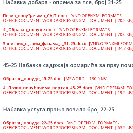
Набавка добара - oпрема за псе, број 31-25
Позив_понуђачима_САЈТ.docx
[VND.OPENXMLFORMATS-
OFFICEDOCUMENT.WORDPROCESSINGML.DOCUMENT | 20.2 kB
4._Образац_понуде.docx
[VND.OPENXMLFORMATS-
OFFICEDOCUMENT.WORDPROCESSINGML.DOCUMENT | 70.6 kB
Записник_о_свим_фазама_-_31-25.docx
[VND.OPENXMLFORM
OFFICEDOCUMENT.WORDPROCESSINGML.DOCUMENT | 34.7 kB
45-25 Набавка садржаја ормарића за прву пом
Образац_понуде_45-25.doc
[MSWORD | 130.0 kB]
4._Позив_понуђачима_портал_45-25.docx
[VND.OPENXMLFO
OFFICEDOCUMENT.WORDPROCESSINGML.DOCUMENT | 19.5 kB
Набавка услуга прања возила број 22-25
Образац_понуде_22-25.docx
[VND.OPENXMLFORMATS-
OFFICEDOCUMENT.WORDPROCESSINGML.DOCUMENT | 63.5 kB