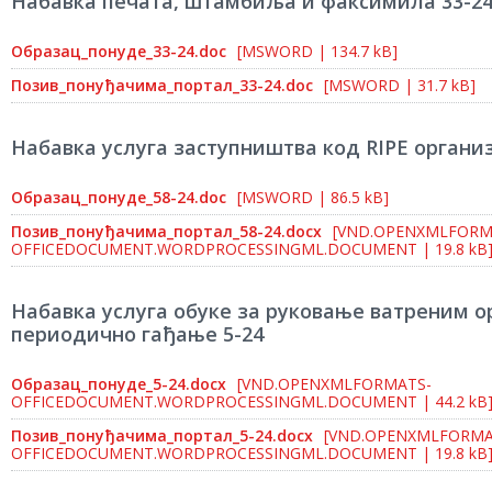
Набавка печата, штамбиља и факсимила 33-2
Образац_понуде_33-24.doc
[MSWORD | 134.7 kB]
Позив_понуђачима_портал_33-24.doc
[MSWORD | 31.7 kB]
Набавка услуга заступништва код RIPE организ
Образац_понуде_58-24.doc
[MSWORD | 86.5 kB]
Позив_понуђачима_портал_58-24.docx
[VND.OPENXMLFORM
OFFICEDOCUMENT.WORDPROCESSINGML.DOCUMENT | 19.8 kB
Набавка услуга обуке за руковање ватреним о
периодично гађање 5-24
Образац_понуде_5-24.docx
[VND.OPENXMLFORMATS-
OFFICEDOCUMENT.WORDPROCESSINGML.DOCUMENT | 44.2 kB
Позив_понуђачима_портал_5-24.docx
[VND.OPENXMLFORMA
OFFICEDOCUMENT.WORDPROCESSINGML.DOCUMENT | 19.8 kB