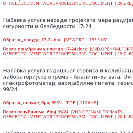
OFFICEDOCUMENT.WORDPROCESSINGML.DOCUMENT | 20.2 kB
Набавка услуга израде пројеката мера радиј
сигурности и безбедности 17-24
Образац_понуде_17-24.doc
[MSWORD | 153.6 kB]
Позив_понуђачима_портал_17-24.docx
[VND.OPENXMLFORM
OFFICEDOCUMENT.WORDPROCESSINGML.DOCUMENT | 19.7 kB
Набавка услуга годишњег сервиса и калибрац
лабораторијске опреме - Аналитичка вага, UV-
спектрофотометар, варијабилне пипете, термо
99/24
Образац понуде, број 99/24
[PDF | 412.6 kB]
Позив понуђачима, број 99/24
[VND.OPENXMLFORMATS-
OFFICEDOCUMENT.WORDPROCESSINGML.DOCUMENT | 20.1 kB