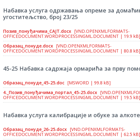
Набавка услуга одржавања опреме за домаћи
угоститељство, број 23/25
Позив_понуђачима_САЈТ.docx
[VND.OPENXMLFORMATS-
OFFICEDOCUMENT.WORDPROCESSINGML.DOCUMENT | 19.9 kB
Образац_понуде.docx
[VND.OPENXMLFORMATS-
OFFICEDOCUMENT.WORDPROCESSINGML.DOCUMENT | 80.8 kB
45-25 Набавка садржаја ормарића за прву пом
Образац_понуде_45-25.doc
[MSWORD | 99.8 kB]
4._Позив_понуђачима_портал_45-25.docx
[VND.OPENXMLFO
OFFICEDOCUMENT.WORDPROCESSINGML.DOCUMENT | 19.5 kB
Набавка услуга калибрације и обуке за алкоте
Образац_понуде_26-25.docx
[VND.OPENXMLFORMATS-
OFFICEDOCUMENT.WORDPROCESSINGML.DOCUMENT | 62.5 kB