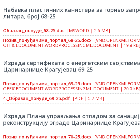
Набавка пластичних канистера за гориво запр
литара, број 68-25
Образац_понуде_68-25.doc
[MSWORD | 2.6 MB]
Позив_понуђачима_портал_68-25.docx
[VND.OPENXMLFORM
OFFICEDOCUMENT.WORDPROCESSINGML.DOCUMENT | 19.8 kB
Израда сертификата о енергетским својствим
Царинарнице Крагујевац 69-25
Позив_понуђачима_портал_69-25.docx
[VND.OPENXMLFORM
OFFICEDOCUMENT.WORDPROCESSINGML.DOCUMENT | 20.0 kB
4._Образац_понуде_69-25.pdf
[PDF | 5.7 MB]
Израда Плана управљања отпадом за санациј
реконструкцију зграде Царинарнице Крагујева
Позив_понуђачима_портал_70-25.docx
[VND.OPENXMLFORM