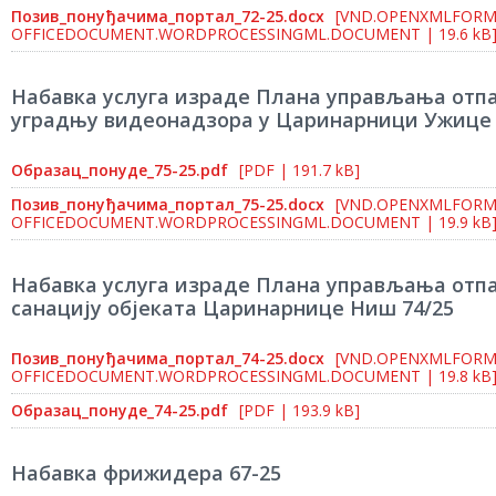
Позив_понуђачима_портал_72-25.docx
[VND.OPENXMLFORM
OFFICEDOCUMENT.WORDPROCESSINGML.DOCUMENT | 19.6 kB
Набавка услуга израде Плана управљања отп
уградњу видеонадзора у Царинарници Ужице 
Образац_понуде_75-25.pdf
[PDF | 191.7 kB]
Позив_понуђачима_портал_75-25.docx
[VND.OPENXMLFORM
OFFICEDOCUMENT.WORDPROCESSINGML.DOCUMENT | 19.9 kB
Набавка услуга израде Плана управљања отп
санацију објеката Царинарнице Ниш 74/25
Позив_понуђачима_портал_74-25.docx
[VND.OPENXMLFORM
OFFICEDOCUMENT.WORDPROCESSINGML.DOCUMENT | 19.8 kB
Образац_понуде_74-25.pdf
[PDF | 193.9 kB]
Набавка фрижидера 67-25