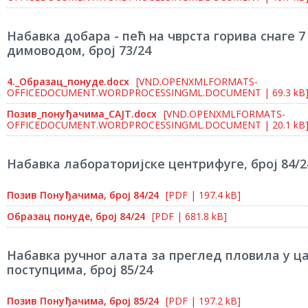
Набавка добара - пећ на чврста горива снаге 7
димоводом, број 73/24
4._Образац_понуде.docx
[VND.OPENXMLFORMATS-
OFFICEDOCUMENT.WORDPROCESSINGML.DOCUMENT | 69.3 kB
Позив_понуђачима_САЈТ.docx
[VND.OPENXMLFORMATS-
OFFICEDOCUMENT.WORDPROCESSINGML.DOCUMENT | 20.1 kB
Набавка лабораторијске центрифуге, број 84/2
Позив Понуђачима, број 84/24
[PDF | 197.4 kB]
Образац понуде, број 84/24
[PDF | 681.8 kB]
Набавка ручног алата за преглед пловила у ц
поступцима, број 85/24
Позив Понуђачима, број 85/24
[PDF | 197.2 kB]