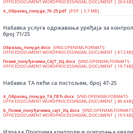
OFFICEDOCUMENT.WORDPROCESSINGML.DOCUMENT | 20.0 kB
4._Образац_понуде_70-25.pdf
[PDF | 5.7 MB]
Набавка услуга одржавања уређаја за контрол
број 71/25
Образац_понуде.docx
[VND.OPENXMLFORMATS-
OFFICEDOCUMENT.WORDPROCESSINGML.DOCUMENT | 67.2 kB
Позив_понуђачима_САЈТ_УЦ.docx
[VND.OPENXMLFORMATS-
OFFICEDOCUMENT.WORDPROCESSINGML.DOCUMENT | 19.7 kB
Набавка ТА пећи са постољем, број 47-25
4._Образац_понуде_ТА_ПЕЋ.docx
[VND.OPENXMLFORMATS-
OFFICEDOCUMENT.WORDPROCESSINGML.DOCUMENT | 80.4 kB
6._Позив_понуђачима_сајт_УЦ.docx
[VND.OPENXMLFORMATS
OFFICEDOCUMENT.WORDPROCESSINGML.DOCUMENT | 19.5 kB
Израда Програма контроле и осигурања квали