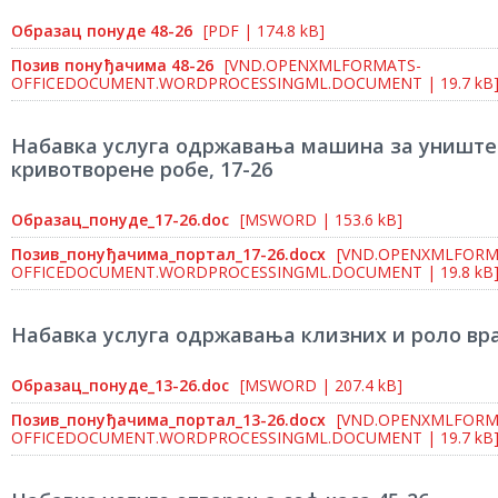
Образац понуде 48-26
[PDF | 174.8 kB]
Позив понуђачима 48-26
[VND.OPENXMLFORMATS-
OFFICEDOCUMENT.WORDPROCESSINGML.DOCUMENT | 19.7 kB
Набавка услуга одржавања машина за уништ
кривотворене робе, 17-26
Образац_понуде_17-26.doc
[MSWORD | 153.6 kB]
Позив_понуђачима_портал_17-26.docx
[VND.OPENXMLFORM
OFFICEDOCUMENT.WORDPROCESSINGML.DOCUMENT | 19.8 kB
Набавка услуга одржавања клизних и роло вра
Образац_понуде_13-26.doc
[MSWORD | 207.4 kB]
Позив_понуђачима_портал_13-26.docx
[VND.OPENXMLFORM
OFFICEDOCUMENT.WORDPROCESSINGML.DOCUMENT | 19.7 kB