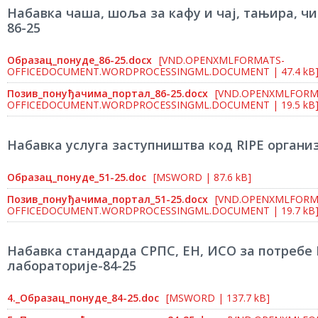
Набавка чаша, шоља за кафу и чај, тањира, чи
86-25
Образац_понуде_86-25.docx
[VND.OPENXMLFORMATS-
OFFICEDOCUMENT.WORDPROCESSINGML.DOCUMENT | 47.4 kB
Позив_понуђачима_портал_86-25.docx
[VND.OPENXMLFORM
OFFICEDOCUMENT.WORDPROCESSINGML.DOCUMENT | 19.5 kB
Набавка услуга заступништва код RIPE организ
Образац_понуде_51-25.doc
[MSWORD | 87.6 kB]
Позив_понуђачима_портал_51-25.docx
[VND.OPENXMLFORM
OFFICEDOCUMENT.WORDPROCESSINGML.DOCUMENT | 19.7 kB
Набавка стандарда СРПС, ЕН, ИСО за потребе
лабораторије-84-25
4._Образац_понуде_84-25.doc
[MSWORD | 137.7 kB]