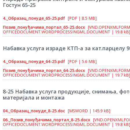
Гостун 65-25
4._Образац_понуде_65-25.pdf
[PDF | 8.5 MB]
Позив_понуђачима_портал_65-25.docx
[VND.OPENXMLFORM
OFFICEDOCUMENT.WORDPROCESSINGML.DOCUMENT | 19.8 kB
Набавка услуга израде КТП-а за кат.парцелу 
4._Образац_понуде_64-25.pdf
[PDF | 5.6 MB]
Позив_понуђачима_портал_64-25.docx
[VND.OPENXMLFORM
OFFICEDOCUMENT.WORDPROCESSINGML.DOCUMENT | 19.7 kB
8-25 Набавка услуга продукције, снимања, фот
материјала и монтажа
04._Образац_понуде_8-25.doc
[MSWORD | 145.9 kB]
06._Позив_понуђачима_портал_8-25.docx
[VND.OPENXMLFO
OFFICEDOCUMENT.WORDPROCESSINGML.DOCUMENT | 19.8 kB