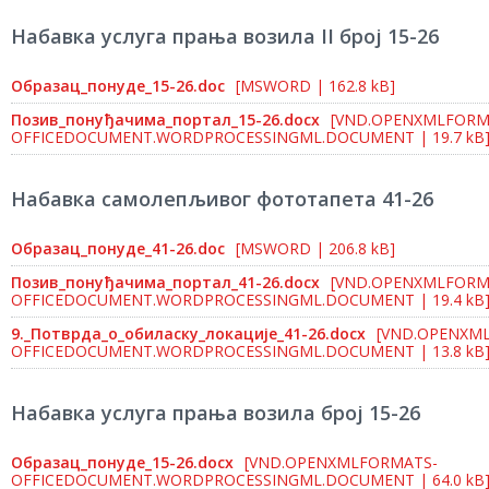
Набавка услуга прања возила II број 15-26
Образац_понуде_15-26.doc
[MSWORD | 162.8 kB]
Позив_понуђачима_портал_15-26.docx
[VND.OPENXMLFORM
OFFICEDOCUMENT.WORDPROCESSINGML.DOCUMENT | 19.7 kB
Набавка самолепљивог фототапета 41-26
Образац_понуде_41-26.doc
[MSWORD | 206.8 kB]
Позив_понуђачима_портал_41-26.docx
[VND.OPENXMLFORM
OFFICEDOCUMENT.WORDPROCESSINGML.DOCUMENT | 19.4 kB
9._Потврда_о_обиласку_локације_41-26.docx
[VND.OPENXM
OFFICEDOCUMENT.WORDPROCESSINGML.DOCUMENT | 13.8 kB
Набавка услуга прања возила број 15-26
Образац_понуде_15-26.docx
[VND.OPENXMLFORMATS-
OFFICEDOCUMENT.WORDPROCESSINGML.DOCUMENT | 64.0 kB