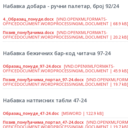
Набавка добара - ручни палетар, број 92/24
4._Образац_понуде.docx
[VND.OPENXMLFORMATS-
OFFICEDOCUMENT.WORDPROCESSINGML.DOCUMENT | 68.9 kB
Позив_понуђачима.docx
[VND.OPENXMLFORMATS-
OFFICEDOCUMENT.WORDPROCESSINGML.DOCUMENT | 20.2 kB
Набавка бежичних бар-код читача 97-24
Образац_понуде_97-24.docx
[VND.OPENXMLFORMATS-
OFFICEDOCUMENT.WORDPROCESSINGML.DOCUMENT | 45.9 kB
Позив_понуђачима_портал_97-24.docx
[VND.OPENXMLFORM
OFFICEDOCUMENT.WORDPROCESSINGML.DOCUMENT | 19.7 kB
Набавка натписних табли 47-24
Образац_понуде_47-24.doc
[MSWORD | 122.9 kB]
Позив_понуђачима_портал_47-24.docx
[VND.OPENXMLFORM
OFFICEDOCUMENT.WORDPROCESSINGML.DOCUMENT | 19.7 kB