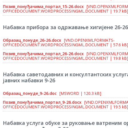
Позив_понуђачима_портал_15-26.docx
[VND.OPENXMLFORM
OFFICEDOCUMENT.WORDPROCESSINGML.DOCUMENT | 19.7 kB
Набавка прибора за одржавање хигијене 26-26
Образац_понуде_26-26.docx
[VND.OPENXMLFORMATS-
OFFICEDOCUMENT.WORDPROCESSINGML.DOCUMENT | 57.6 kB
Позив_понуђачима_портал_26-26.docx
[VND.OPENXMLFORM
OFFICEDOCUMENT.WORDPROCESSINGML.DOCUMENT | 19.8 kB
Набавка саветодавних и консултантских услуг
јавних набавки 9-26
Образац_понуде_9-26.doc
[MSWORD | 120.3 kB]
Позив_понуђачима_портал_9-26.docx
[VND.OPENXMLFORMA
OFFICEDOCUMENT.WORDPROCESSINGML.DOCUMENT | 19.5 kB
Набавка услуга обуке за руковање ватреним о