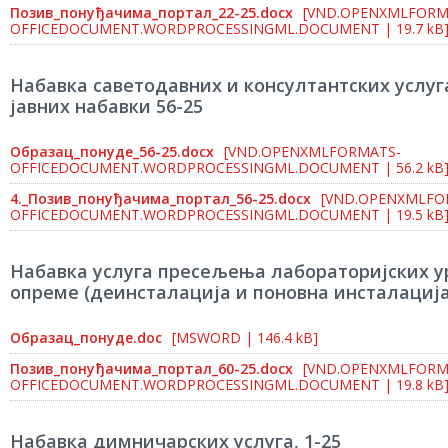
Позив_понуђачима_портал_22-25.docx
[VND.OPENXMLFORM
OFFICEDOCUMENT.WORDPROCESSINGML.DOCUMENT | 19.7 kB
Набавка саветодавних и консултантских услуг
јавних набавки 56-25
Образац_понуде_56-25.docx
[VND.OPENXMLFORMATS-
OFFICEDOCUMENT.WORDPROCESSINGML.DOCUMENT | 56.2 kB
4._Позив_понуђачима_портал_56-25.docx
[VND.OPENXMLFO
OFFICEDOCUMENT.WORDPROCESSINGML.DOCUMENT | 19.5 kB
Набавка услуга пресељења лабораторијских у
опреме (деинсталација и поновна инсталација),
Образац_понуде.doc
[MSWORD | 146.4 kB]
Позив_понуђачима_портал_60-25.docx
[VND.OPENXMLFORM
OFFICEDOCUMENT.WORDPROCESSINGML.DOCUMENT | 19.8 kB
Набавка димничарских услуга, 1-25