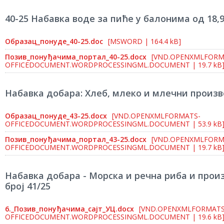
40-25 Набавка воде за пиће у балонима од 18,
Образац_понуде_40-25.doc
[MSWORD | 164.4 kB]
Позив_понуђачима_портал_40-25.docx
[VND.OPENXMLFORM
OFFICEDOCUMENT.WORDPROCESSINGML.DOCUMENT | 19.7 kB
Набавка добара: Хлеб, млеко и млечни произв
Образац_понуде_43-25.docx
[VND.OPENXMLFORMATS-
OFFICEDOCUMENT.WORDPROCESSINGML.DOCUMENT | 53.9 kB
Позив_понуђачима_портал_43-25.docx
[VND.OPENXMLFORM
OFFICEDOCUMENT.WORDPROCESSINGML.DOCUMENT | 19.7 kB
Набавка добара - Морска и речна риба и прои
број 41/25
6._Позив_понуђачима_сајт_УЦ.docx
[VND.OPENXMLFORMATS
OFFICEDOCUMENT.WORDPROCESSINGML.DOCUMENT | 19.6 kB