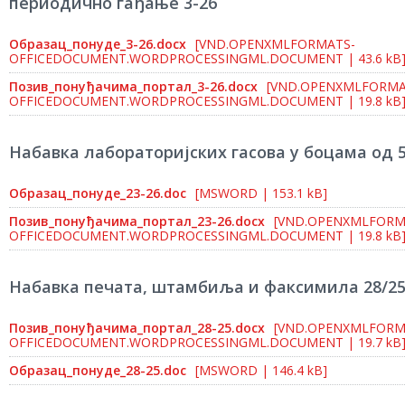
периодично гађање 3-26
Образац_понуде_3-26.docx
[VND.OPENXMLFORMATS-
OFFICEDOCUMENT.WORDPROCESSINGML.DOCUMENT | 43.6 kB
Позив_понуђачима_портал_3-26.docx
[VND.OPENXMLFORMA
OFFICEDOCUMENT.WORDPROCESSINGML.DOCUMENT | 19.8 kB
Набавка лабораторијских гасова у боцама од 5
Образац_понуде_23-26.doc
[MSWORD | 153.1 kB]
Позив_понуђачима_портал_23-26.docx
[VND.OPENXMLFORM
OFFICEDOCUMENT.WORDPROCESSINGML.DOCUMENT | 19.8 kB
Набавка печата, штамбиља и факсимила 28/2
Позив_понуђачима_портал_28-25.docx
[VND.OPENXMLFORM
OFFICEDOCUMENT.WORDPROCESSINGML.DOCUMENT | 19.7 kB
Образац_понуде_28-25.doc
[MSWORD | 146.4 kB]