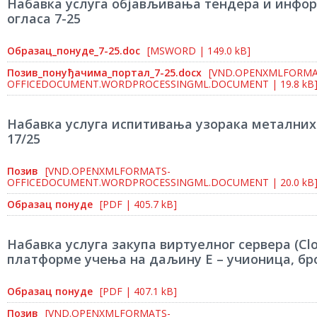
Набавка услуга објављивања тендера и инфо
огласа 7-25
Образац_понуде_7-25.doc
[MSWORD | 149.0 kB]
Позив_понуђачима_портал_7-25.docx
[VND.OPENXMLFORMA
OFFICEDOCUMENT.WORDPROCESSINGML.DOCUMENT | 19.8 kB
Набавка услуга испитивања узорака металних
17/25
Позив
[VND.OPENXMLFORMATS-
OFFICEDOCUMENT.WORDPROCESSINGML.DOCUMENT | 20.0 kB
Образац понуде
[PDF | 405.7 kB]
Набавка услуга закупа виртуелног сервера (Cl
платформе учења на даљину Е – учионица, бро
Образац понуде
[PDF | 407.1 kB]
Позив
[VND.OPENXMLFORMATS-