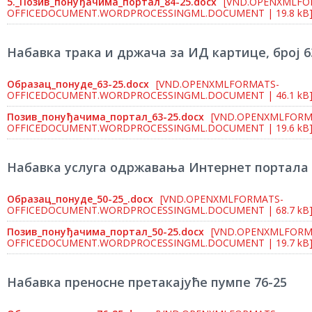
5._Позив_понуђачима_портал_84-25.docx
[VND.OPENXMLFO
OFFICEDOCUMENT.WORDPROCESSINGML.DOCUMENT | 19.8 kB
Набавка тракa и држачa за ИД картице, број 6
Образац_понуде_63-25.docx
[VND.OPENXMLFORMATS-
OFFICEDOCUMENT.WORDPROCESSINGML.DOCUMENT | 46.1 kB
Позив_понуђачима_портал_63-25.docx
[VND.OPENXMLFORM
OFFICEDOCUMENT.WORDPROCESSINGML.DOCUMENT | 19.6 kB
Набавка услуга одржавања Интернет портала 
Образац_понуде_50-25_.docx
[VND.OPENXMLFORMATS-
OFFICEDOCUMENT.WORDPROCESSINGML.DOCUMENT | 68.7 kB
Позив_понуђачима_портал_50-25.docx
[VND.OPENXMLFORM
OFFICEDOCUMENT.WORDPROCESSINGML.DOCUMENT | 19.7 kB
Набавка преносне претакајуће пумпе 76-25