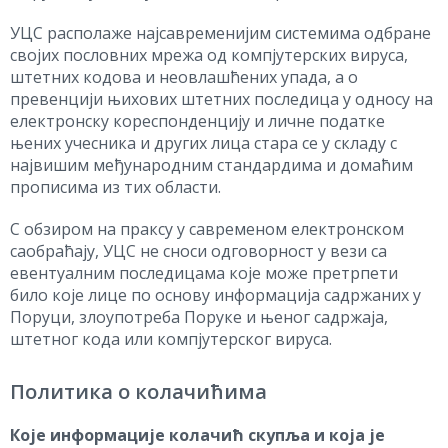
УЦС располаже најсавременијим системима одбране
својих пословних мрежа од компјутерских вируса,
штетних кодова и неовлашћених упада, а о
превенцији њихових штетних последица у односу на
електронску кореспонденцију и личне податке
њених учесника и других лица стара се у складу с
највишим међународним стандардима и домаћим
прописима из тих области.
С обзиром на праксу у савременом електронском
саобраћају, УЦС не сноси одговорност у вези са
евентуалним последицама које може претрпети
било које лице по основу информација садржаних у
Поруци, злоупотреба Поруке и њеног садржаја,
штетног кода или компјутерског вируса.
Политика о колачићима
Које информације колачић скупља и која је