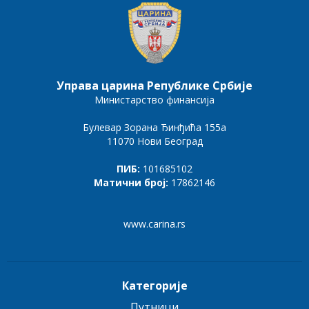
Управа царина Републике Србије
Министарство финансија
Булевар Зорана Ђинђића 155а
11070 Нови Београд
ПИБ:
101685102
Матични број:
17862146
www.carina.rs
Категорије
Путници