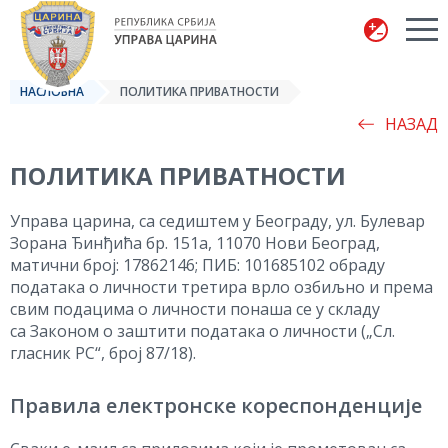
Управа царина
НАСЛОВНА
ПОЛИТИКА ПРИВАТНОСТИ
НАЗАД
ПОЛИТИКА ПРИВАТНОСТИ
Управа царина
, са седиштем у Београду, ул.
Булевар
Зорана Ђинђића
бр. 151а, 11070
Нови
Београд,
матични број: 17862146; ПИБ: 101685102 обраду
података о личности третира врло озбиљно и према
свим подацима о личности понаша се
у складу
са
Закон
ом
о заштити података о личности („Сл.
гласник РС“, број 87/18
).
Правила електронске кореспонденције