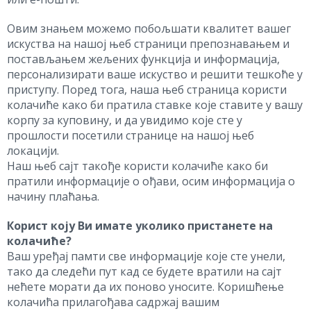
Овим знањем можемо побољшати квалитет вашег
искуства на нашој њеб страници препознавањем и
постављањем жељених функција и информација,
персонализирати ваше искуство и решити тешкоће у
приступу. Поред тога, наша њеб страница користи
колачиће како би пратила ставке које ставите у вашу
корпу за куповину, и да увидимо које сте у
прошлости посетили странице на нашој њеб
локацији.
Наш њеб сајт такође користи колачиће како би
пратили информације о ођави, осим информација о
начину плаћања.
Корист коју Ви имате уколико пристанете на
колачиће?
Ваш уређај памти све информације које сте унели,
тако да следећи пут кад се будете вратили на сајт
нећете морати да их поново уносите. Коришћење
колачића прилагођава садржај вашим