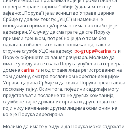
Сваки е-маил са прилозима који је прометован са
сервера Управе царина Србије (у даљем тексту
заједно: „Порука“) је власништво Управе царина
Србије (у даљем тексту: „УЦС“) и намењен је
искључиво примаоцу/примаоцима на кога/које је
адресиран. У случају да сматрате да сте Поруку
примили грешком, потребно је да о томе без
одлагања обавестите како пошиљаоца, тако и
стручне службе УЦС на адресу:
pc-grupa@carina.rs
и
Поруку обришете са вашег рачунара. Молимо да
имате у виду да се свака Порука упућена са сервера -
домена
carina.rs
и од стране лица регистрованих на
том домену, сматра пословном кореспонденцијом
Управе царина Србије и да свака Порука представља
пословну тајну. Осим тога, поједини садржаји могу
представљати пословне тајне других компанија,
службене тајне државних органа и друге податке
који нису намењени другим лицима осим оним на
које је Порука адресирана.
Молимо да имате у виду и да Порука може садржати