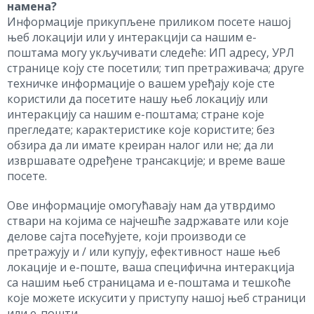
намена?
Информације прикупљене приликом посете нашој
њеб локацији или у интеракцији са нашим е-
поштама могу укључивати следеће: ИП адресу, УРЛ
странице коју сте посетили; тип претраживача; друге
техничке информације о вашем уређају које сте
користили да посетите нашу њеб локацију или
интеракцију са нашим е-поштама; стране које
прегледате; карактеристике које користите; без
обзира да ли имате креиран налог или не; да ли
извршавате одређене трансакције; и време ваше
посете.
Ове информације омогућавају нам да утврдимо
ствари на којима се најчешће задржавате или које
делове сајта посећујете, који производи се
претражују и / или купују, ефективност наше њеб
локације и е-поште, ваша специфична интеракција
са нашим њеб страницама и е-поштама и тешкоће
које можете искусити у приступу нашој њеб страници
или е-пошти.