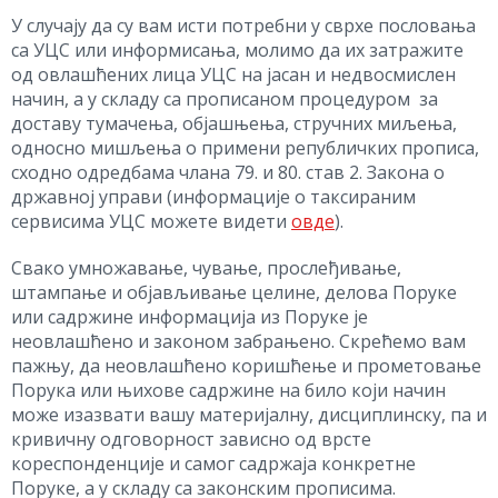
У случају да су вам исти потребни у сврхе пословања
са УЦС или информисања, молимо да их затражите
од овлашћених лица УЦС на јасан и недвосмислен
начин, а у складу са прописаном процедуром за
доставу тумачења, објашњења, стручних миљењa,
односно мишљења о примени републичких прописа,
сходно одредбама члана 79. и 80. став 2. Закона о
државној управи (информације о таксираним
сервисима УЦС можете видети
овде
).
Свако умножавање, чување, прослеђивање,
штампање и објављивање целине, делова Поруке
или садржине информација из Поруке је
неовлашћено и законом забрањено. Скрећемо вам
пажњу, да неовлашћено коришћење и прометовање
Порука или њихове садржине на било који начин
може изазвати вашу материјалну, дисциплинску, па и
кривичну одговорност зависно од врсте
кореспонденције и самог садржаја конкретне
Поруке, а у складу са законским прописима.