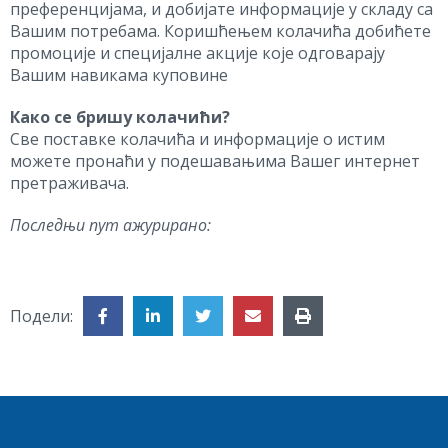
преференцијама, и добијате информације у складу са
Вашим потребама. Коришћењем колачића добићете
промоције и специјалне акције које одговарају
Вашим навикама куповине
Како се бришу колачићи?
Све поставке колачића и информације о истим
можете пронаћи у подешавањима Вашег интернет
претраживача.
Последњи пут ажурирано:
Подели: