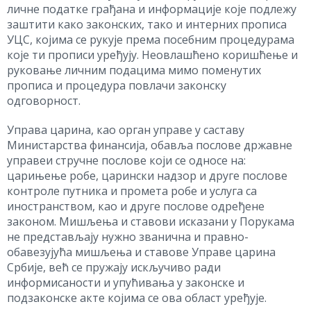
личне податке грађана и информације које подлежу
заштити како законских, тако и интерних прописа
УЦС, којима се рукује према посебним процедурама
које ти прописи уређују. Неовлашћено коришћење и
руковање личним подацима мимо поменутих
прописа и процедура повлачи законску
одговорност.
Управа царина, као орган управе у саставу
Министарства финансија, обавља послове државне
управеи стручне послове који се односе на:
царињење робе, царински надзор и друге послове
контроле путника и промета робе и услуга са
иностранством, као и друге послове одређене
законом. Мишљења и ставови исказани у Порукама
не представљају нужно званична и правно-
обавезујућа мишљења и ставове Управе царина
Србије, већ се пружају искључиво ради
информисаности и упућивања у законске и
подзаконске акте којима се ова област уређује.