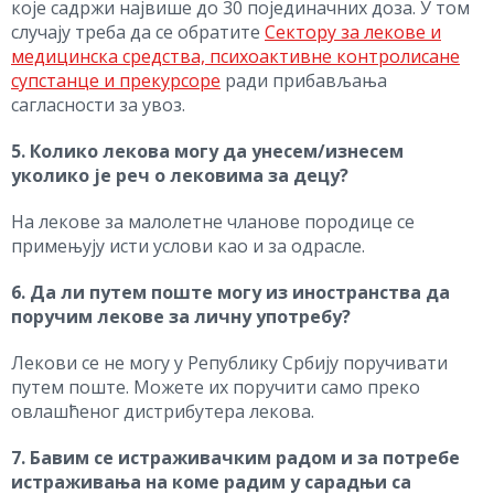
које садржи највише до 30 појединачних доза. У том
случају треба да се обратите
Сектору за лекове и
медицинска средства, психоактивне контролисане
супстанце и прекурсоре
ради прибављања
сагласности за увоз.
5. Колико лекова могу да унесем/изнесем
уколико је реч о лековима за децу?
На лекове за малолетне чланове породице се
примењују исти услови као и за одрасле.
6. Да ли путем поште могу из иностранства да
поручим лекове за личну употребу?
Лекови се не могу у Републику Србију поручивати
путем поште. Можете их поручити само преко
овлашћеног дистрибутера лекова.
7. Бавим се истраживачким радом и за потребе
истраживања на коме радим у сарадњи са