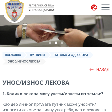
Управа царина
НАСЛОВНА
ПУТНИЦИ
ПИТАЊА И ОДГОВОРИ
УНОС/ИЗНОС ЛЕКОВА
НАЗАД
УНОС/ИЗНОС ЛЕКОВА
1. Колико лекова могу унети/изнети из земље?
Као део личног пртљага путник може уносити/
износити лекове за личну употребу, као и лекове за