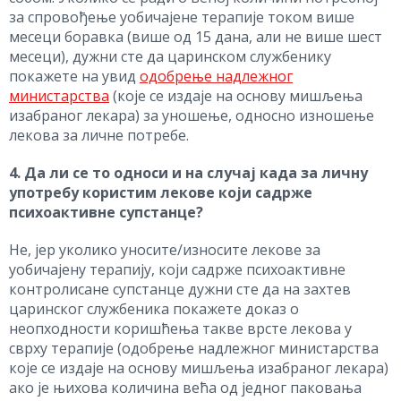
за спровођење уобичајене терапије током више
месеци боравка (више од 15 дана, али не више шест
месеци), дужни сте да царинском службенику
покажете на увид
одобрење надлежног
министарства
(које се издаје на основу мишљења
изабраног лекара) за уношење, односно изношење
лекова за личне потребе.
4. Да ли се то односи и на случај када за личну
употребу користим лекове који садрже
психоактивне супстанце?
Не, јер уколико уносите/износите лекове за
уобичајену терапију, који садрже психоактивне
контролисане супстанце дужни сте да на захтев
царинског службеника покажете доказ о
неопходности коришћења такве врсте лекова у
сврху терапије (одобрење надлежног министарства
које се издаје на основу мишљења изабраног лекара)
ако је њихова количина већа од једног паковања