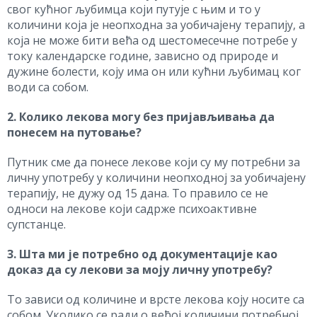
свог кућног љубимца који путује с њим и то у
количини која је неопходна за уобичајену терапију, a
која не може бити већа од шестомесечне потребе у
току календарске године, зависно од природе и
дужине болести, коју има он или кућни љубимац ког
води са собом.
2. Колико лекова могу без пријављивања да
понесем на путовање?
Путник сме да понесе лекове који су му потребни за
личну употребу у количини неопходној за уобичајену
терапију, не дужу од 15 дана. То правило се не
односи на лекове који садрже психоактивне
супстанце.
3. Шта ми је потребно од документације као
доказ да су лекови за моју личну употребу?
То зависи од количине и врсте лекова коју носите са
собом. Уколико се ради о већој количини потребној