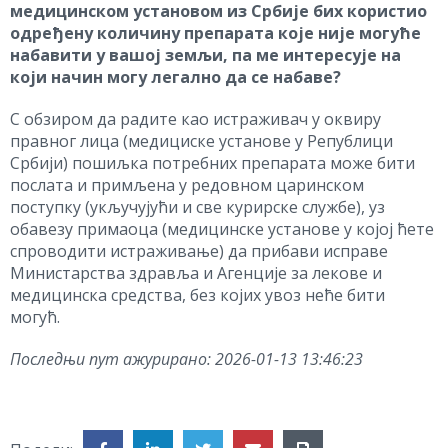
медицинском установом из Србије бих користио
одређену количину препарата које није могуће
набавити у вашој земљи, па ме интересује на
који начин могу легално да се набаве?
С обзиром да радите као истраживач у оквиру
правног лица (медициске установе у Републици
Србији) пошиљка потребних препарата може бити
послата и примљена у редовном царинском
поступку (укључујући и све курирске службе), уз
обавезу примаоца (медицинске установе у којој ћете
спроводити истраживање) да прибави исправе
Министарства здравља и Агенције за лекове и
медицинска средства, без којих увоз неће бити
могућ.
Последњи пут ажурирано:
2026-01-13 13:46:23