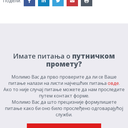
Подели:
Имате питања о
путничком
промету?
Молимо Вас да прво проверите да ли се Ваше
питање налази на листи најчешћих питања
овде
.
Ако то није случај питање можете да нам проследите
путем контакт форме.
Молимо Вас да што прецизније формулишете
питање како би оно било прослеђено одговарајућој
служби.