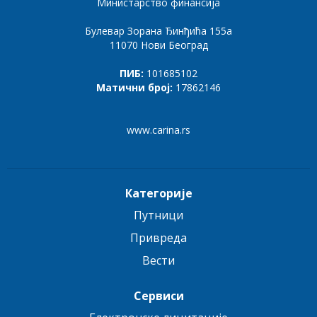
Министарство финансија
Булевар Зорана Ђинђића 155а
11070 Нови Београд
ПИБ:
101685102
Матични број:
17862146
www.carina.rs
Категорије
Путници
Привреда
Вести
Сервиси