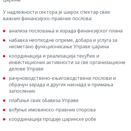
У надлежности сектора је широк спектар свих
важних финансијско-правних послова:
анализа пословања и израда финансијског плана
набавка неопходне опреме, добара и услуга за
несметано функционисање Управе царина
координација и реализација текућих и
инвестиционих активности за све организационе
делове Управе
рачуноводствено-књиговодствени послови и
обрачун зарада и других накнада и примања
запослених
плаћање свих обавеза Управе
вођење имовинско-правних спорова
координација продаје царинске робе