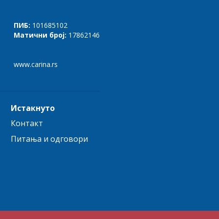
ПИБ:
101685102
Матични број:
17862146
www.carina.rs
Истакнуто
Контакт
Питања и одговори