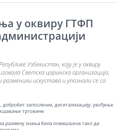
ња у оквиру ГТФП
 администрацији
публике Узбекистан, коју је у оквиру
изовала Светска царинска организација,
и разменили искустава и упознали се са
а, добробит запослених, дигитализацију, увођење
акшавање трговине.
а за размену знања била осмишљена тако да
рограма.