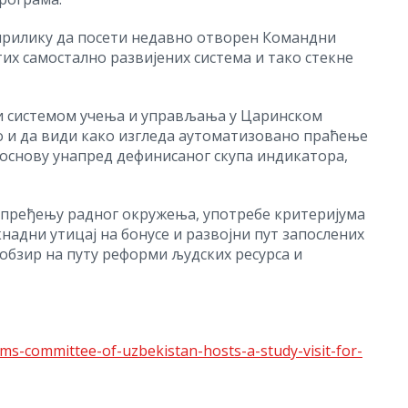
 прилику да посети недавно отворен Командни
их самостално развијених система и тако стекне
е и системом учења и управљања у Царинском
као и да види како изгледа аутоматизовано праћење
основу унапред дефинисаног скупа индикатора,
апређењу радног окружења, употребе критеријума
надни утицај на бонусе и развојни пут запослених
 обзир на путу реформи људских ресурса и
-committee-of-uzbekistan-hosts-a-study-visit-for-