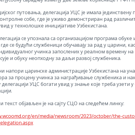
ијског путовања, делегација УЦС је имала јединствену
онтролне собе, где је уживо демонстриран рад различит
увид у технолошке иницијативе Узбекистана.
елегација се упознала са организацијом програма обук
 где се будући службеници обучавају за рад у царини, 
ндивидуалног учинка запослених у реалном времену на 
сује и обуку неопходну за даљи развој службеника.
и напори царинске администрације Узбекистана на ун
ра за процену учинка за награђивање службеника и нак
 делегацији УЦС богати увид у знање које треба узети у
цији.
 текст објављен је на сајту СЦО на следећем линку:
w.wcoomd.org/en/media/newsroom/2023/october/the-customs
delegation.aspx