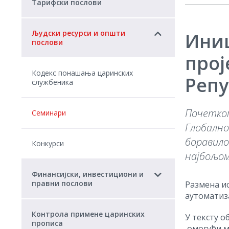
Тарифски послови
Људски ресурси и општи
Иниц
послови
прој
Кодекс понашања царинских
Репу
службеника
Почетком
Семинари
Глобално
боравило
Конкурси
најбољом
Финансијски, инвестициони и
правни послови
Размена ис
аутоматиз
Контрола примене царинских
У тексту о
прописа
омогући м