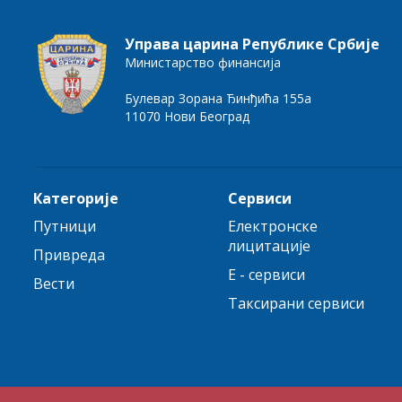
Управа царина Републике Србије
Министарство финансија
Булевар Зорана Ђинђића 155а
11070 Нови Београд
Категорије
Сервиси
Путници
Електронске
лицитације
Привреда
E - сервиси
Вести
Таксирани сервиси