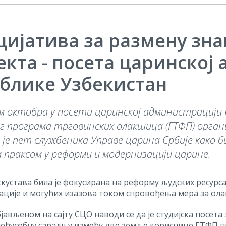
ијатива за размену зна
екта - посета царинској
блике Узбекистан
 октобра у посети царинској администрацији Ре
г програма трговинских олакшица (ГТФП) орган
 је пет службеника Управе царина Србије како б
 праксом у реформи и модернизацији царине.
кустава била је фокусирана на реформу људских ресурс
ације и могућих изазова током спровођења мера за ол
бјављеном на сајту СЦО наводи се да je студијска посет
еђусобну сарадњу између две земље кориснице ГТФП п