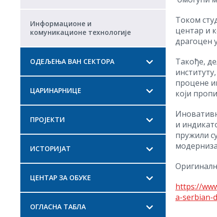
Током студ
Информационе и
центар и к
комуникационе технологије
драгоцен 
Такође, д
ОДЕЉЕЊА ВАН СЕКТОРА
институту,
процене и
ЦАРИНАРНИЦЕ
који пропи
Иновативн
ПРОЈЕКТИ
и индикато
пружили су
модерниза
ИСТОРИЈАТ
Оригинални
ЦЕНТАР ЗА ОБУКЕ
https://ww
a-serbian-
ОГЛАСНА ТАБЛА