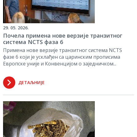
29. 05. 2026.
Почела примена нове верзије транзитног
система NCTS фаза 6
Примена нове верзије транзитног система NCTS
фазе 6 који је усклађен са царинским прописима
Европске уније и Конвенцијом о заједничком...
ДЕТАЉНИЈЕ