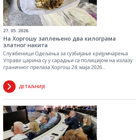
27. 05. 2026.
На Хоргошу заплењено два килограма
златног накита
Службеници Одељења за сузбијање кријумчарења
Управе царина су у сарадњи са полицијом на излазу
граничног прелаза Хоргош 24. маја 2026...
ДЕТАЉНИЈЕ