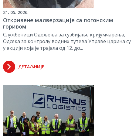
21. 05. 2026.
Откривене малверзације са погонским
горивом
Службеници Одељења за сузбијање кријумчарења,
Одсека за контролу водних путева Управе царина су
у акцији која је трајала од 12. до...
ДЕТАЉНИЈЕ