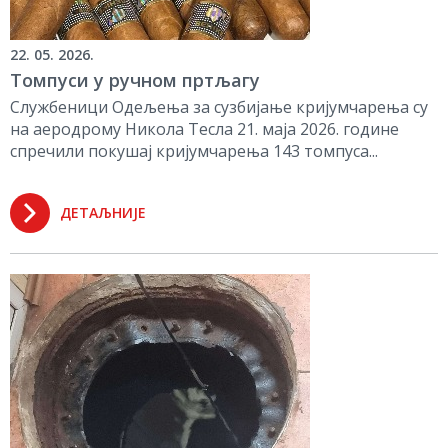
22. 05. 2026.
Томпуси у ручном пртљагу
Службеници Одељења за сузбијање кријумчарења су
на аеродрому Никола Тесла 21. маја 2026. године
спречили покушај кријумчарења 143 томпуса...
ДЕТАЉНИЈЕ