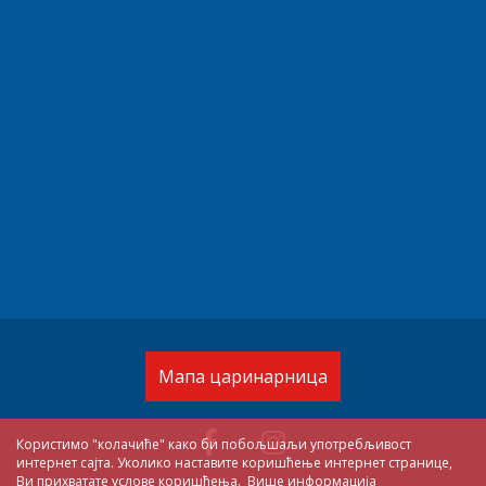
Мапа царинарница
Користимо "колачиће" како би побољшаљи употребљивост
интернет сајта. Уколико наставите коришћење интернет странице,
Ви прихватате услове коришћења.
Више информација