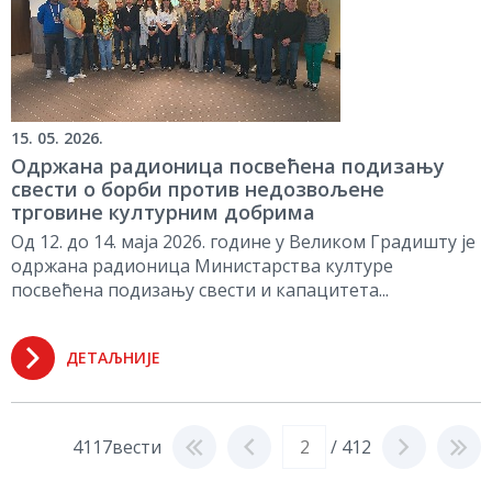
15. 05. 2026.
Одржана радионица посвећена подизању
свести о борби против недозвољене
трговине културним добрима
Од 12. до 14. маја 2026. године у Великом Градишту је
одржана радионица Министарства културе
посвећена подизању свести и капацитета...
ДЕТАЉНИЈЕ
4117вести
/ 412