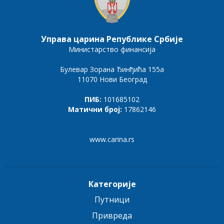
Управа царина Републике Србије
Министарство финансија
Булевар Зорана Ђинђића 155а
11070 Нови Београд
ПИБ:
101685102
Матични број:
17862146
www.carina.rs
Категорије
Путници
Привреда