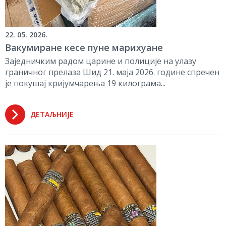
22. 05. 2026.
Вакумиране кесе пуне марихуане
Заједничким радом царине и полиције на улазу
граничног прелаза Шид 21. маја 2026. године спречен
је покушај кријумчарења 19 килограма...
ДЕТАЉНИЈЕ