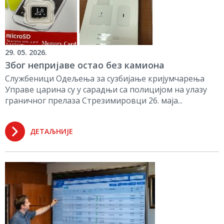
29. 05. 2026.
Због непријаве остао без камиона
Службеници Одељења за сузбијање кријумчарења
Управе царина су у сарадњи са полицијом на улазу
граничног прелаза Стрезимировци 26. маја...
ДЕТАЉНИЈЕ