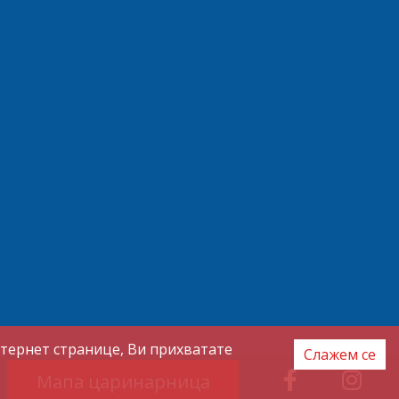
тернет странице, Ви прихватате
Слажем се
Мапа царинарница