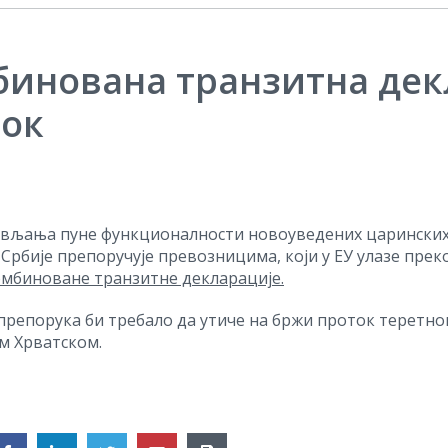
инованa транзитна дек
ток
ављања пуне функционалности новоуведених царинских 
Србије препоручује превозницима, који у ЕУ улазе прек
омбиноване транзитне декларације.
препорука би требало да утиче на бржи проток теретног
м Хрватском.