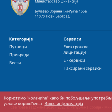
Министарство финансија
Булевар Зорана Ђинђића 155а
11070 Нови Београд
Категорије
Сервиси
Путници
Електронске
лицитације
Привреда
E - сервиси
Вести
Таксирани сервиси
Користимо "колачиће" како би побољшаљи употребљи
услове коришћења.
Више информација
Сва права задржана 2020 - 2026 © Република Србија - Мин