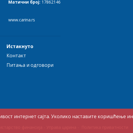
Матични број:
17862146
www.carina.rs
Истакнуто
Контакт
Питања и одговори
вост интернет сајта. Уколико наставите коришћење ин
истарство финансија - Управа царина
-
Политика приватности