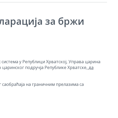
ларација за бржи
система у Републици Хрватској, Управа царина
о царинског подручја Републике Хрватске
, да
 саобраћаја на граничним прелазима са