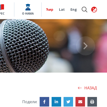
Ћир
Lat
Eng
РЕС
О НАМА
НАЗАД
Подели: