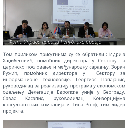
Фото Управа царина Републике Србије
Том приликом присутнима су се обратили : Идрија
Хаџибеговић, помоћник директора у Сектору за
царинско пословање и међународну сарадњу, Зоран
Ружић, помоћник директора у Сектору за
информационе технологије, Георгиос Папајанис,
руководилац за реализацију програма у економском
одељењу Делегације Европске уније у Београду,
Савас Касапис, руководилац Kонзорцијума
консултантских компанија и Тина Ролф, тим лидер
пројекта.