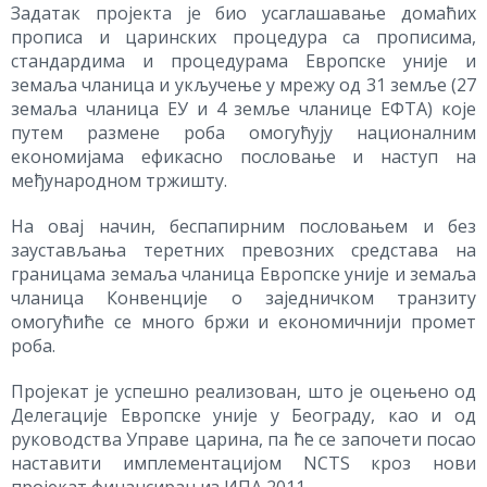
Задатак пројекта је био усаглашавање домаћих
прописа и царинских процедура са прописима,
стандардима и процедурама Европске уније и
земаља чланица и укључење у мрежу од 31 земље (27
земаља чланица ЕУ и 4 земље чланице ЕФТА) које
путем размене роба омогућују националним
економијама ефикасно пословање и наступ на
међународном тржишту.
На овај начин, беспапирним пословањем и без
заустављања теретних превозних средстава на
границама земаља чланица Европске уније и земаља
чланица Конвенције о заједничком транзиту
омогућиће се много бржи и економичнији промет
роба.
Пројекат је успешно реализован, што је оцењено од
Делегације Европске уније у Београду, као и од
руководства Управе царина, па ће се започети посао
наставити имплементацијом NCTS кроз нови
пројекат финансиран из ИПА 2011.