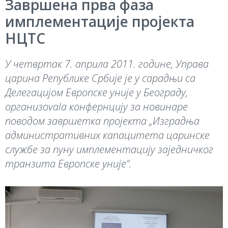
Завршена прва фаза
имплементације пројекта
НЦТС
У четвртак 7. априла 2011. године, Управа
царина Републике Србије je у сарадњи са
Делегацијом Европске уније у Београду,
организovala конфернцију за новинаре
поводом завршетка пројекта „Изградња
административних капацитета царинске
службе за пуну имплементацију заједничког
транзита Европске уније“.