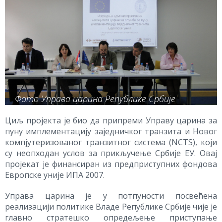
Фото Управа царина Републике Србије
Циљ пројекта је био да припреми Управу царина за
пуну имплементацију заједничког транзита и Новог
компјутеризованог транзитног система (NCTS), који
су неопходан услов за прикључење Србије ЕУ. Овај
пројекат је финансиран из предприступних фондова
Европске уније ИПА 2007.
Управа царина je у потпуности посвећена
реализацији политике Владе Републике Србије чије је
главно стратешко опредељење приступање