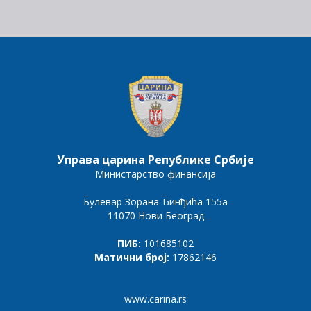
Управа царина Републике Србије
Министарство финансија
Булевар Зорана Ђинђића 155а
11070 Нови Београд
ПИБ:
101685102
Матични број:
17862146
www.carina.rs