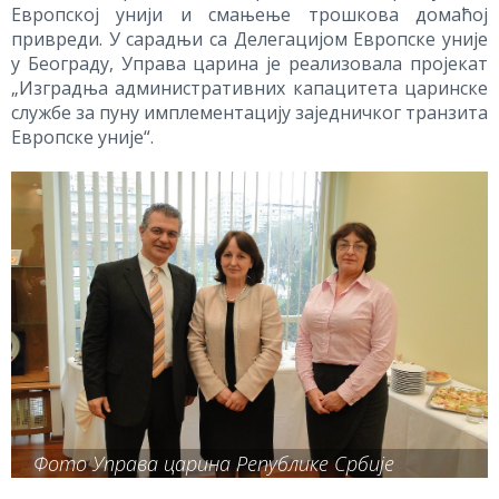
Европској унији и смањење трошкова домаћој
привреди. У сарадњи са Делегацијом Европске уније
у Београду, Управа царина је реализовала пројекат
„Изградња административних капацитета царинске
службе за пуну имплементацију заједничког транзита
Европске уније“.
Фото Управа царина Републике Србије