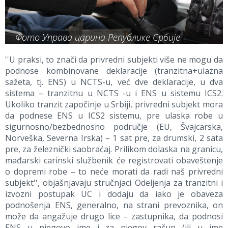
Фото Управа царина Републике Србије
''U praksi, to znači da privredni subjekti više ne mogu da
podnose kombinovane deklaracije (tranzitna+ulazna
sažeta, tj. ENS) u NCTS-u, već dve deklaracije, u dva
sistema – tranzitnu u NCTS -u i ENS u sistemu ICS2.
Ukoliko tranzit započinje u Srbiji, privredni subjekt mora
da podnese ENS u ICS2 sistemu, pre ulaska robe u
sigurnosno/bezbednosno područje (EU, Švajcarska,
Norveška, Severna Irska) – 1 sat pre, za drumski, 2 sata
pre, za železnički saobraćaj. Prilikom dolaska na granicu,
mađarski carinski službenik će registrovati obaveštenje
o dopremi robe – to neće morati da radi naš privredni
subjekt'', objašnjavaju stručnjaci Odeljenja za tranzitni i
izvozni postupak UC i dodaju da iako je obaveza
podnošenja ENS, generalno, na strani prevoznika, on
može da angažuje drugo lice – zastupnika, da podnosi
ENS u njegovo ime i za njegov račun (ili u ime