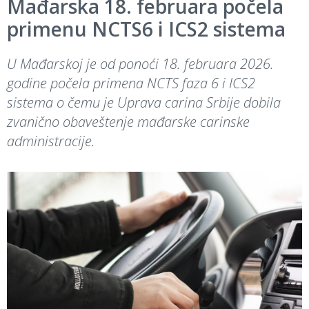
Mađarska 18. februara počela
primenu NCTS6 i ICS2 sistema
U Mađarskoj je od ponoći 18. februara 2026.
godine počela primena NCTS faza 6 i ICS2
sistema o čemu je Uprava carina Srbije dobila
zvanično obaveštenje mađarske carinske
administracije.