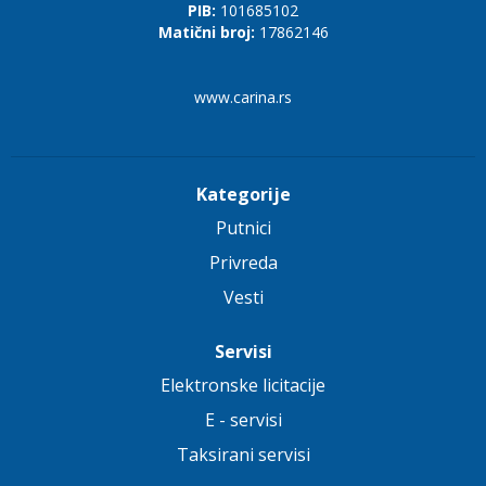
PIB:
101685102
Matični broj:
17862146
www.carina.rs
Kategorije
Putnici
Privreda
Vesti
Servisi
Elektronske licitacije
E - servisi
Taksirani servisi