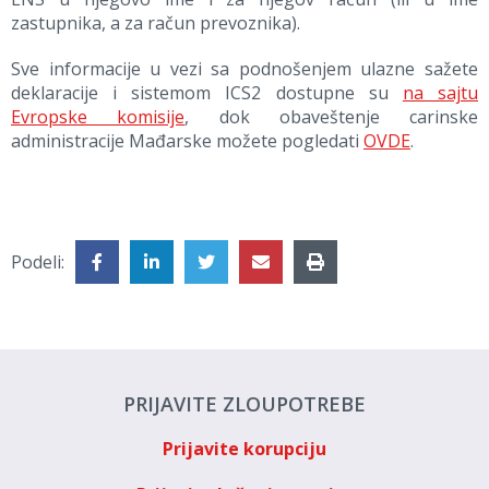
zastupnika, a za račun prevoznika).
Sve informacije u vezi sa podnošenjem ulazne sažete
deklaracije i sistemom ICS2 dostupne su
na sajtu
Evropske komisije
, dok obaveštenje carinske
administracije Mađarske možete pogledati
OVDE
.
Podeli:
PRIJAVITE ZLOUPOTREBE
Prijavite korupciju